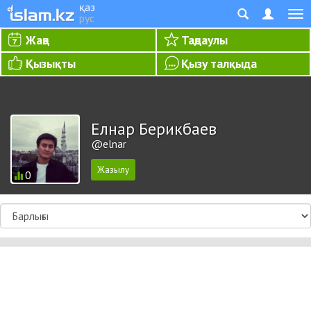
қаз
рус
Жаңа
Таңдаулы
Қызықты
Қызу талқыда
Елнар Берикбаев
@elnar
0