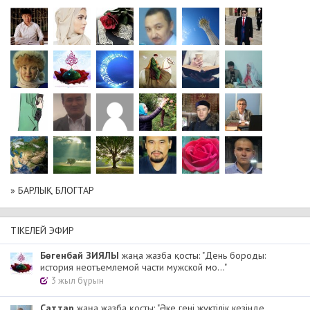
» БАРЛЫҚ БЛОГТАР
ТІКЕЛЕЙ ЭФИР
Бөгенбай ЗИЯЛЫ
жаңа жазба қосты: "День бороды:
история неотъемлемой части мужской мо..."
3 жыл бұрын
Cаттар
жаңа жазба қосты: "Әке гені жүктілік кезінде