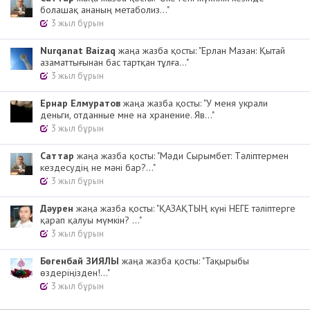
болашақ ананың метаболиз..."
3 жыл бұрын
Nurqanat Baizaq
жаңа жазба қосты: "Ерлан Мазан: Қытай
азаматтығынан бас тартқан тұлға..."
3 жыл бұрын
Ернар Елмуратов
жаңа жазба қосты: "У меня украли
деньги, отданные мне на хранение. Яв..."
3 жыл бұрын
Cаттар
жаңа жазба қосты: "Мәди Сырымбет: Тәліптермен
кездесудің не мәні бар?..."
3 жыл бұрын
Дәурен
жаңа жазба қосты: "ҚАЗАҚТЫҢ күні НЕГЕ тәліптерге
қарап қалуы мүмкін? ..."
3 жыл бұрын
Бөгенбай ЗИЯЛЫ
жаңа жазба қосты: "Тақырыбы
өздеріңізден!..."
3 жыл бұрын